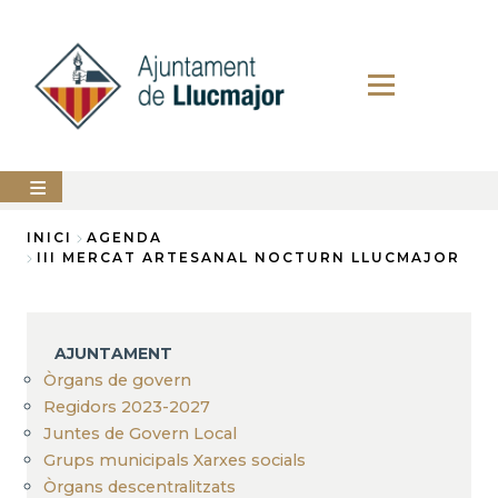
Vés
al
contingut
AJUNTAMENT
INICI
AGENDA
III MERCAT ARTESANAL NOCTURN LLUCMAJOR
Fil
LLUCMAJOR
d'Ariadna
SERVEIS
MUNICIPALS
AJUNTAMENT
Òrgans de govern
PERFIL
DEL
Regidors 2023-2027
CONTRACTANT
Juntes de Govern Local
Grups municipals Xarxes socials
ANUNCIS
Òrgans descentralitzats