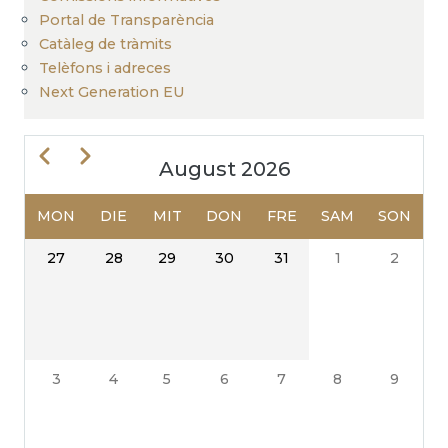
Portal de Transparència
Catàleg de tràmits
Telèfons i adreces
Next Generation EU
Zurück
Weiter
August 2026
MON
DIE
MIT
DON
FRE
SAM
SON
SEITENNUMMERIERUNG
27
28
29
30
31
1
2
3
4
5
6
7
8
9