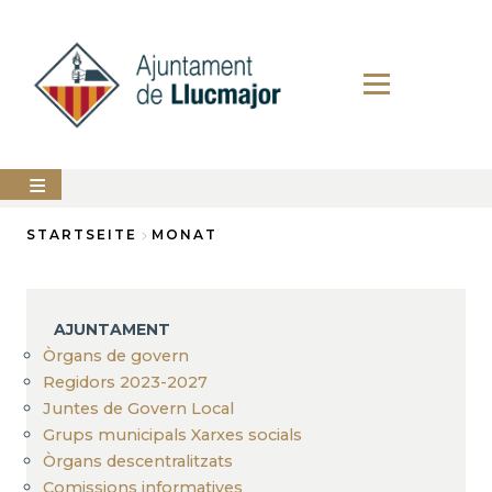
Direkt
zum
Inhalt
AJUNTAMENT
STARTSEITE
MONAT
Breadcrumb
LLUCMAJOR
SERVEIS
AJUNTAMENT
MUNICIPALS
Òrgans de govern
Regidors 2023-2027
PERFIL
DEL
Juntes de Govern Local
CONTRACTANT
Grups municipals Xarxes socials
ANUNCIS
Òrgans descentralitzats
Comissions informatives