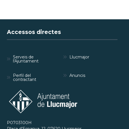
Accessos directes
Serveis de
Llucmajor
l'Ajuntament
Perfil del
Anuncis
contractant
P0703100H
Plaça d’Espanya, 12, 07620 Llucmajor