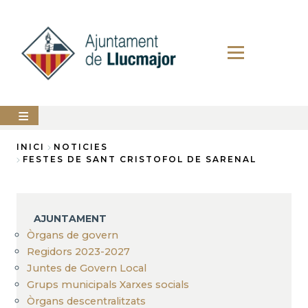
Vés
al
contingut
AJUNTAMENT
INICI
NOTICIES
FESTES DE SANT CRISTOFOL DE SARENAL
Fil
LLUCMAJOR
d'Ariadna
SERVEIS
MUNICIPALS
AJUNTAMENT
Òrgans de govern
PERFIL
DEL
Regidors 2023-2027
CONTRACTANT
Juntes de Govern Local
Grups municipals Xarxes socials
ANUNCIS
Òrgans descentralitzats