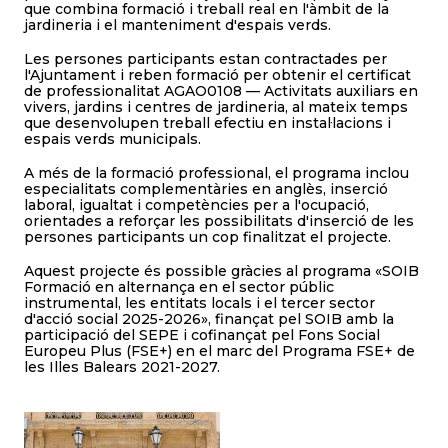
que combina formació i treball real en l'àmbit de la
jardineria i el manteniment d'espais verds.
Les persones participants estan contractades per
l'Ajuntament i reben formació per obtenir el certificat
de professionalitat AGAO0108 — Activitats auxiliars en
vivers, jardins i centres de jardineria, al mateix temps
que desenvolupen treball efectiu en instal·lacions i
espais verds municipals.
A més de la formació professional, el programa inclou
especialitats complementàries en anglès, inserció
laboral, igualtat i competències per a l'ocupació,
orientades a reforçar les possibilitats d'inserció de les
persones participants un cop finalitzat el projecte.
Aquest projecte és possible gràcies al programa «SOIB
Formació en alternança en el sector públic
instrumental, les entitats locals i el tercer sector
d'acció social 2025-2026», finançat pel SOIB amb la
participació del SEPE i cofinançat pel Fons Social
Europeu Plus (FSE+) en el marc del Programa FSE+ de
les Illes Balears 2021-2027.