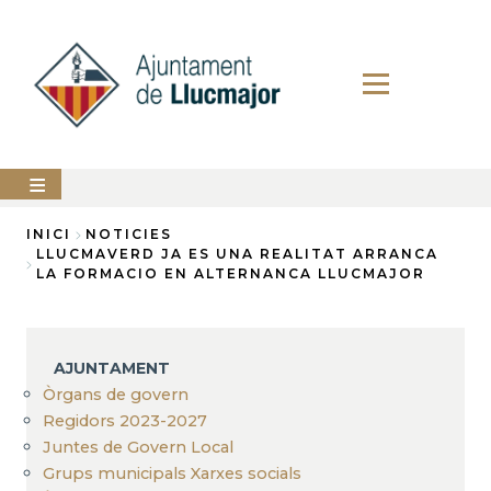
Vés
al
contingut
AJUNTAMENT
INICI
NOTICIES
LLUCMAVERD JA ES UNA REALITAT ARRANCA
Fil
LA FORMACIO EN ALTERNANCA LLUCMAJOR
LLUCMAJOR
d'Ariadna
SERVEIS
MUNICIPALS
AJUNTAMENT
PERFIL
Òrgans de govern
DEL
CONTRACTANT
Regidors 2023-2027
Juntes de Govern Local
ANUNCIS
Grups municipals Xarxes socials