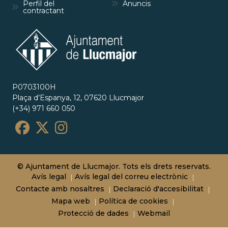
Perfil del
Anuncis
contractant
P0703100H
Plaça d’Espanya, 12, 07620 Llucmajor
(+34) 971 660 050
© Ajuntament de Llucmajor. Tots els drets reservats.
Avís legal
Avís legal del correu electrònic
Contacte amb nosaltres
Declaració d'accesibilitat
Mapa web
Política de cookies
Protecció de dades
Webmail