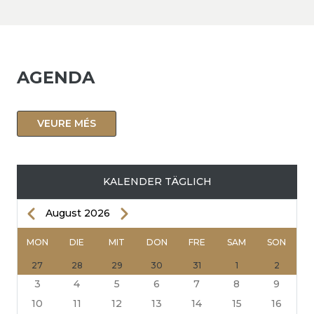
AGENDA
VEURE MÉS
KALENDER TÄGLICH
Zurück
Weiter
August 2026
SEITENNUMMERIERUNG
MON
DIE
MIT
DON
FRE
SAM
SON
27
28
29
30
31
1
2
3
4
5
6
7
8
9
10
11
12
13
14
15
16