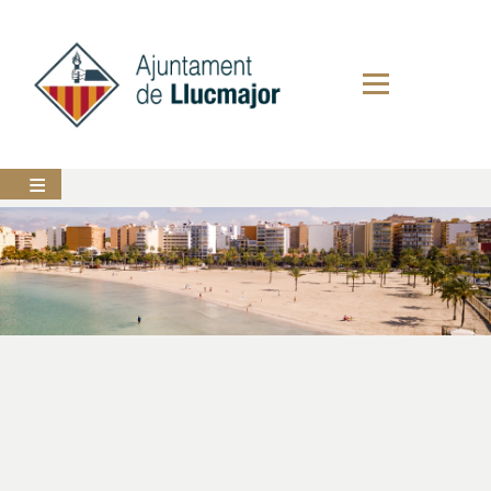
Direkt
zum
Inhalt
AJUNTAMENT
LLUCMAJOR
SERVEIS
MUNICIPALS
PERFIL
DEL
CONTRACTANT
ANUNCIS