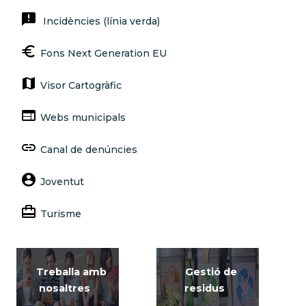
announcement
Incidències (línia verda)
euro
Fons Next Generation EU
map
Visor Cartogràfic
web
Webs municipals
link
Canal de denúncies
account_circle
Joventut
card_travel
Turisme
Treballa amb
Gestió de
nosaltres
residus