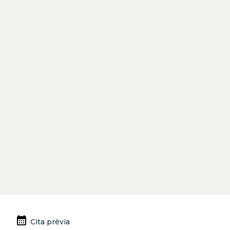
Zurück
Weiter
calendar_month
Cita prèvia