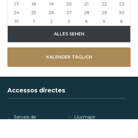
17
18
19
20
21
22
23
24
25
26
27
28
29
30
31
1
2
3
4
5
6
ALLES SEHEN
KALENDER TÄGLICH
Accessos directes
Serveis de
Llucmajor
l'Ajuntament
Perfil del
Anuncis