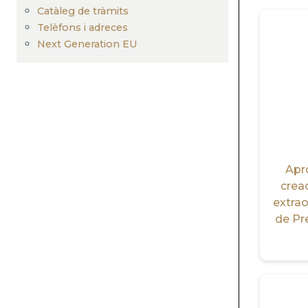
Catàleg de tràmits
Telèfons i adreces
Next Generation EU
Apro
crea
extrao
de Pr