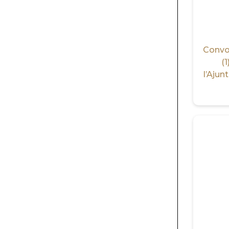
Convoc
(
l’Ajun