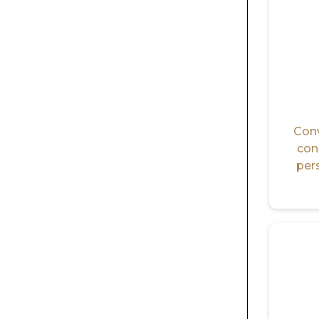
Conv
con
pers