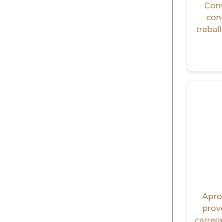
Conv
con
trebal
Aprov
prove
carrera