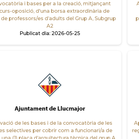
ocatòria i bases per a la creació, mitjançant
A
curs-oposició, d'una borsa extraordinària de
l de professors/es d’adults del Grup A, Subgrup
p
A2
Publicat dia:
2026-05-25
ació de les bases i de la convocatòria de les
A
s selectives per cobrir com a funcionari/a de
re
 una (1) plaça d’arquitectura tècnica del grup A,