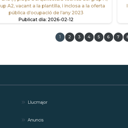
p A2, vacant a la plantilla, i inclosa a la oferta
pública d’ocupació de l’any 2023
Publicat dia:
2026-02-12
Pàgina
1
Pàgina
2
Pàgina
3
Pàgina
4
Pàgina
5
Pàgina
6
Pàgi
7
actual
ACIÓ
Llucmajor
Anuncis