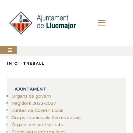
Vés
al
contingut
AJUNTAMENT
INICI
TREBALL
Fil
LLUCMAJOR
d'Ariadna
SERVEIS
AJUNTAMENT
MUNICIPALS
Òrgans de govern
Regidors 2023-2027
PERFIL
DEL
Juntes de Govern Local
CONTRACTANT
Grups municipals Xarxes socials
ANUNCIS
Òrgans descentralitzats
Comissions informatives