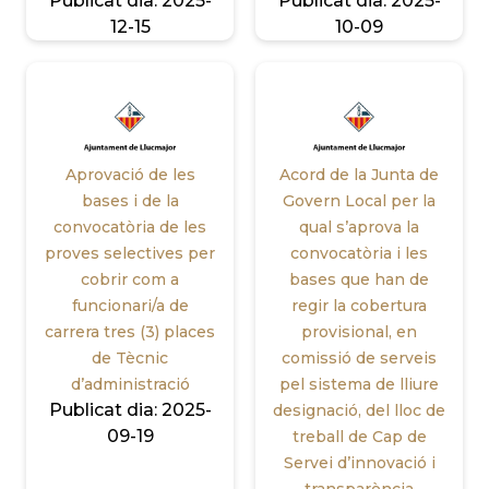
Publicat dia:
2025-
Publicat dia:
2025-
12-15
10-09
Aprovació de les
Acord de la Junta de
bases i de la
Govern Local per la
convocatòria de les
qual s’aprova la
proves selectives per
convocatòria i les
cobrir com a
bases que han de
funcionari/a de
regir la cobertura
carrera tres (3) places
provisional, en
de Tècnic
comissió de serveis
d’administració
pel sistema de lliure
Publicat dia:
2025-
designació, del lloc de
09-19
treball de Cap de
Servei d’innovació i