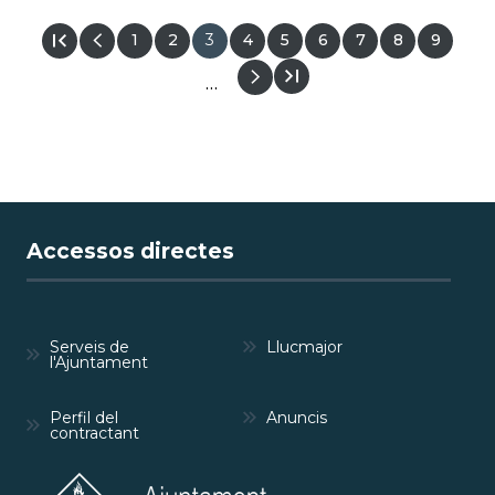
Pàgina
1
Pàgina
2
Pàgina
3
Pàgina
4
Pàgina
5
Pàgina
6
Pàgina
7
Pàgina
8
Pàgina
9
actual
PAGINACIÓ
…
Accessos directes
Serveis de
Llucmajor
l'Ajuntament
Perfil del
Anuncis
contractant