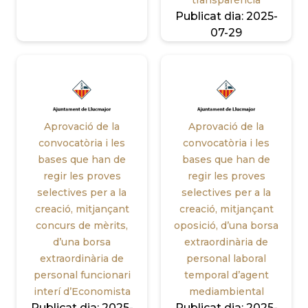
transparència
Publicat dia:
2025-
07-29
Aprovació de la
Aprovació de la
convocatòria i les
convocatòria i les
bases que han de
bases que han de
regir les proves
regir les proves
selectives per a la
selectives per a la
creació, mitjançant
creació, mitjançant
concurs de mèrits,
oposició, d’una borsa
d’una borsa
extraordinària de
extraordinària de
personal laboral
personal funcionari
temporal d’agent
interí d’Economista
mediambiental
Publicat dia:
2025-
Publicat dia:
2025-