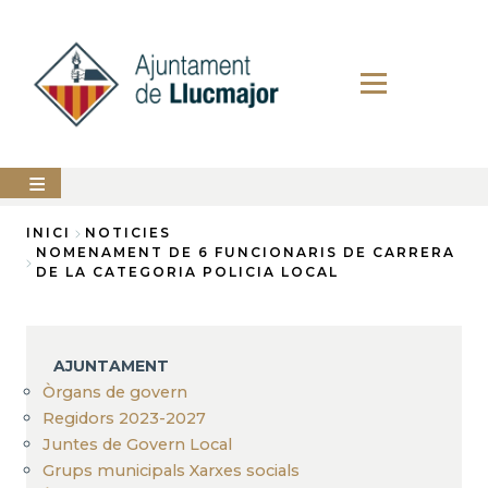
Vés
al
contingut
AJUNTAMENT
INICI
NOTICIES
NOMENAMENT DE 6 FUNCIONARIS DE CARRERA
Fil
DE LA CATEGORIA POLICIA LOCAL
LLUCMAJOR
d'Ariadna
SERVEIS
MUNICIPALS
AJUNTAMENT
PERFIL
Òrgans de govern
DEL
CONTRACTANT
Regidors 2023-2027
Juntes de Govern Local
ANUNCIS
Grups municipals Xarxes socials