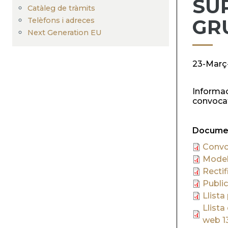
SU
Catàleg de tràmits
GR
Telèfons i adreces
Next Generation EU
23-Març
Informac
convocatò
Documen
Convo
Model 
Rectif
Publi
Llista
Llista
web 1