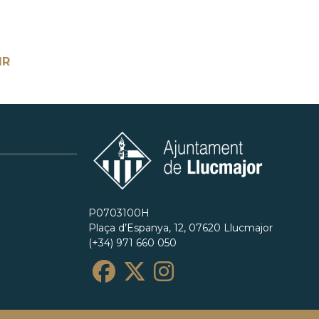
IR
P0703100H
Plaça d’Espanya, 12, 07620 Llucmajor
(+34) 971 660 050