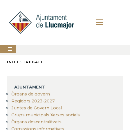
Vés
al
contingut
AJUNTAMENT
INICI
TREBALL
Fil
LLUCMAJOR
d'Ariadna
SERVEIS
AJUNTAMENT
MUNICIPALS
Òrgans de govern
Regidors 2023-2027
PERFIL
DEL
Juntes de Govern Local
CONTRACTANT
Grups municipals Xarxes socials
ANUNCIS
Òrgans descentralitzats
Comissions informatives