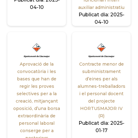
funcionari interí
04-10
auxiliar administratiu
Publicat dia:
2025-
04-10
Aprovació de la
Contracte menor de
convocatòria i les
subministrament
bases que han de
d’eines per als
regir les proves
alumnes-treballadors
selectives per a la
i el personal docent
creació, mitjançant
del projecte
oposició, d’una borsa
HORTUSMAJOR IV
extraordinària de
(R)
Publicat dia:
2025-
personal laboral
01-17
conserge per a
posteriors