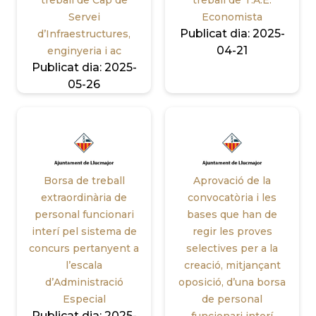
treball de Cap de
treball de T.A.E.
Servei
Economista
Publicat dia:
2025-
d’Infraestructures,
04-21
enginyeria i ac
Publicat dia:
2025-
05-26
Borsa de treball
Aprovació de la
extraordinària de
convocatòria i les
personal funcionari
bases que han de
interí pel sistema de
regir les proves
concurs pertanyent a
selectives per a la
l’escala
creació, mitjançant
d’Administració
oposició, d’una borsa
Especial
de personal
Publicat dia:
2025-