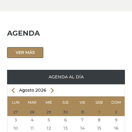
AGENDA
VER MÁS
AGENDA AL DÍA
Anterior
Siguiente
Agosto 2026
PAGINACIÓN
LUN
MAR
MIÉ
JUE
VIE
SÁB
DOM
27
28
29
30
31
1
2
3
4
5
6
7
8
9
10
11
12
13
14
15
16