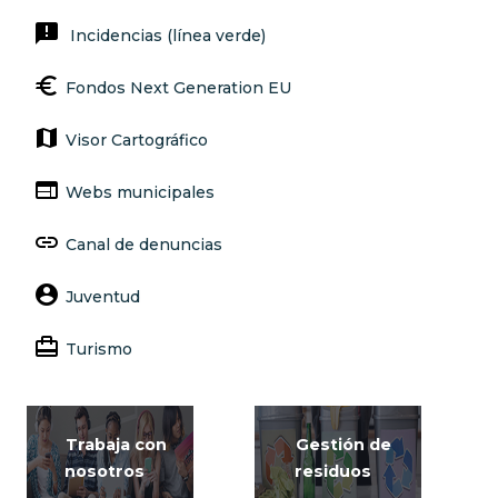
announcement
Incidencias (línea verde)
euro
Fondos Next Generation EU
map
Visor Cartográfico
web
Webs municipales
link
Canal de denuncias
account_circle
Juventud
card_travel
Turismo
Trabaja con
Gestión de
nosotros
residuos