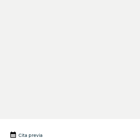
Anterior
Siguiente
calendar_month
Cita previa