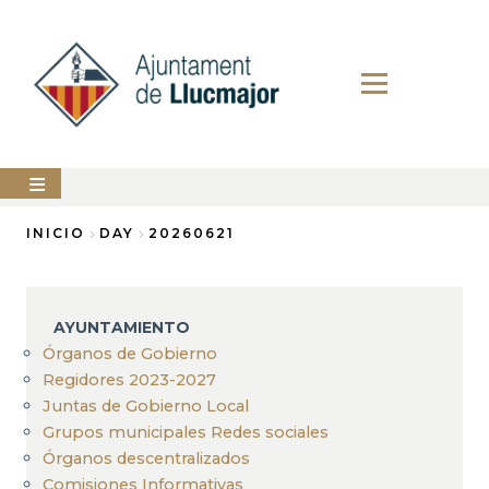
Pasar
al
contenido
principal
AYUNTAMIENTO
INICIO
DAY
20260621
Sobrescribir
LLUCMAJOR
enlaces
SERVICIOS
AYUNTAMIENTO
de
MUNICIPALES
Órganos de Gobierno
ayuda
Regidores 2023-2027
PERFIL
a
DEL
Juntas de Gobierno Local
CONTRATANTE
la
Grupos municipales Redes sociales
ANUNCIOS
Órganos descentralizados
navegación
Comisiones Informativas