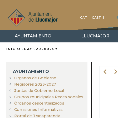
Pasar
al
contenido
CAT
CAST
principal
AYUNTAMIENTO
LLUCMAJOR
INICIO
DAY
20260707
Sobrescribir
enlaces
AYUNTAMIENTO
Anterio
Si
de
Órganos de Gobierno
Regidores 2023-2027
ayuda
PA
Juntas de Gobierno Local
Grupos municipales Redes sociales
a
Órganos descentralizados
la
Comisiones Informativas
Portal de Transparencia