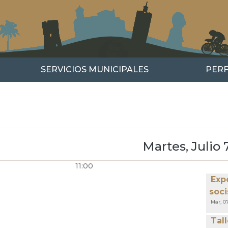
SERVICIOS MUNICIPALES
PERF
r
guiente
Martes, Julio 
11:00
GINACIÓN
Expo
soci
Mar, 0
Tal