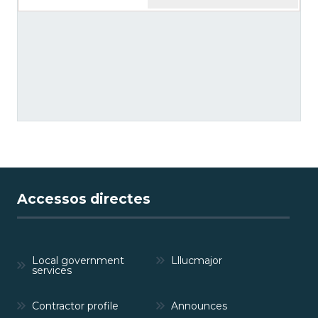
Accessos directes
Local government
Lllucmajor
services
Contractor profile
Announces