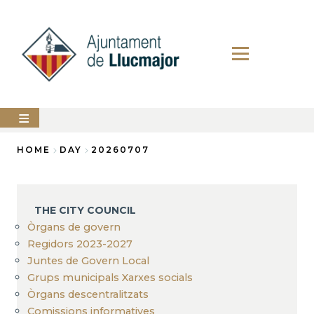
Skip
to
main
content
The
HOME
DAY
20260707
city
council
Breadcrumb
LLUCMAJOR
THE CITY COUNCIL
Services
Òrgans de govern
Regidors 2023-2027
PERFIL
Juntes de Govern Local
DEL
CONTRACTANT
Grups municipals Xarxes socials
Òrgans descentralitzats
ANUNCIS
Comissions informatives