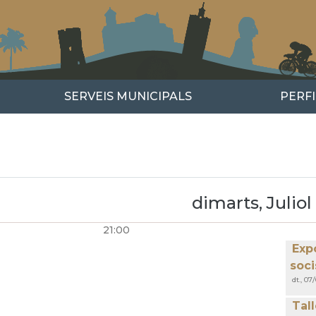
SERVEIS MUNICIPALS
PERF
us
xt
dimarts, Juliol
21:00
GINACIÓ
Expo
soci
dt., 07
Tal