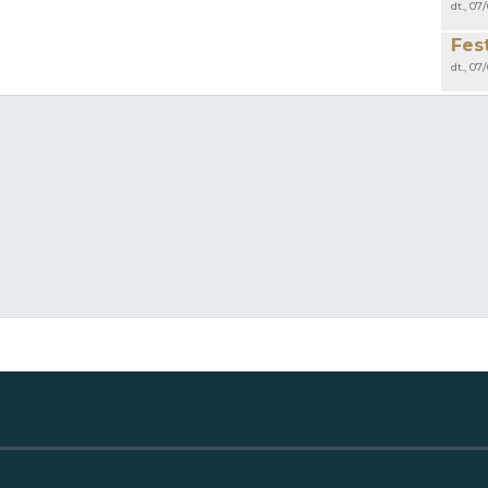
dt., 07
Fes
dt., 07