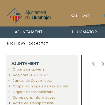
Vés
al
contingut
CAT
CAST
AJUNTAMENT
LLUCMAJOR
INICI
DAY
20260707
Fil
d'Ariadna
AJUNTAMENT
Previo
Ne
Òrgans de govern
Regidors 2023-2027
PA
Juntes de Govern Local
Grups municipals Xarxes socials
Òrgans descentralitzats
Comissions informatives
Portal de Transparència