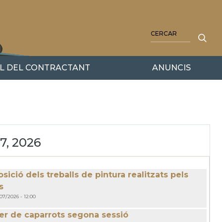
CERCA
IL DEL CONTRACTANT
ANUNCIS
 7, 2026
sició dels treballs de pintura realitzats pels
s
/07/2026 - 12:00
ler de caparrots segona sessió