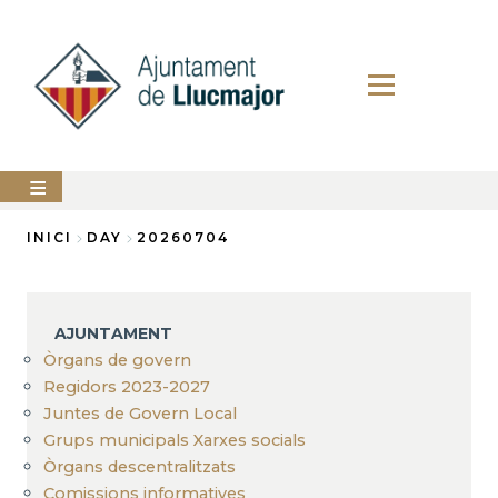
Vés
al
contingut
AJUNTAMENT
INICI
DAY
20260704
Fil
LLUCMAJOR
d'Ariadna
SERVEIS
AJUNTAMENT
MUNICIPALS
Òrgans de govern
Regidors 2023-2027
PERFIL
DEL
Juntes de Govern Local
CONTRACTANT
Grups municipals Xarxes socials
ANUNCIS
Òrgans descentralitzats
Comissions informatives