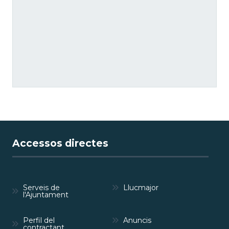
Accessos directes
Serveis de
Llucmajor
l'Ajuntament
Perfil del
Anuncis
contractant