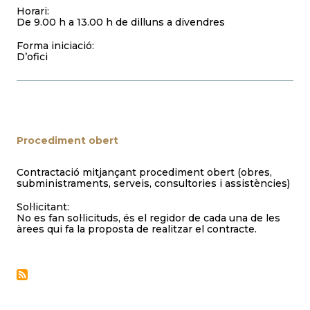
Horari:
De 9.00 h a 13.00 h de dilluns a divendres
Forma iniciació:
D’ofici
Procediment obert
Contractació mitjançant procediment obert (obres,
subministraments, serveis, consultories i assistències)
Sol·licitant:
No es fan sol·licituds, és el regidor de cada una de les
àrees qui fa la proposta de realitzar el contracte.