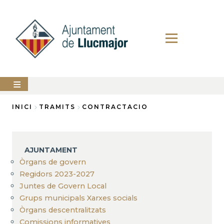
Vés
al
contingut
AJUNTAMENT
INICI
TRAMITS
CONTRACTACIO
Fil
LLUCMAJOR
d'Ariadna
SERVEIS
AJUNTAMENT
MUNICIPALS
Òrgans de govern
Regidors 2023-2027
PERFIL
DEL
Juntes de Govern Local
CONTRACTANT
Grups municipals Xarxes socials
ANUNCIS
Òrgans descentralitzats
Comissions informatives