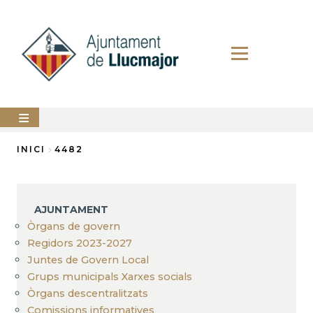
Vés
al
contingut
AJUNTAMENT
INICI
4482
Fil
LLUCMAJOR
d'Ariadna
SERVEIS
AJUNTAMENT
MUNICIPALS
Òrgans de govern
Regidors 2023-2027
PERFIL
DEL
Juntes de Govern Local
CONTRACTANT
Grups municipals Xarxes socials
ANUNCIS
Òrgans descentralitzats
Comissions informatives