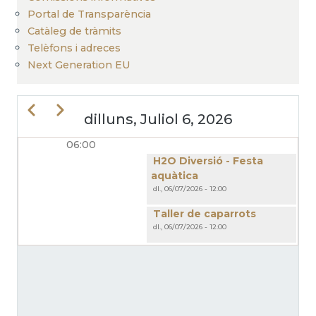
Portal de Transparència
Catàleg de tràmits
Telèfons i adreces
Next Generation EU
Previous
Next
dilluns, Juliol 6, 2026
06:00
PAGINACIÓ
H2O Diversió - Festa
aquàtica
dl., 06/07/2026 - 12:00
Taller de caparrots
dl., 06/07/2026 - 12:00