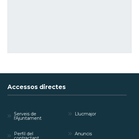
Accessos directes
Serveis de
Llucmajor
l'Ajuntament
Perfil del
Anuncis
contractant