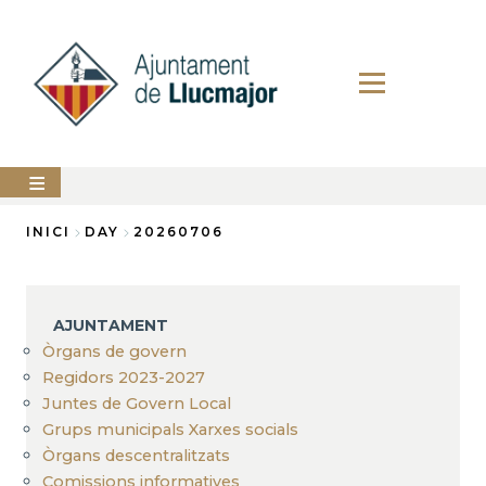
Vés
al
contingut
AJUNTAMENT
INICI
DAY
20260706
Fil
LLUCMAJOR
d'Ariadna
SERVEIS
AJUNTAMENT
MUNICIPALS
Òrgans de govern
Regidors 2023-2027
PERFIL
DEL
Juntes de Govern Local
CONTRACTANT
Grups municipals Xarxes socials
ANUNCIS
Òrgans descentralitzats
Comissions informatives