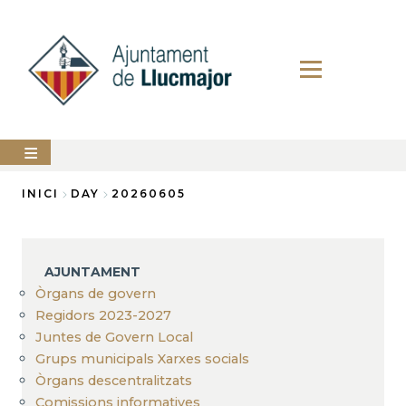
Vés
al
contingut
AJUNTAMENT
INICI
DAY
20260605
Fil
LLUCMAJOR
d'Ariadna
SERVEIS
AJUNTAMENT
MUNICIPALS
Òrgans de govern
Regidors 2023-2027
PERFIL
DEL
Juntes de Govern Local
CONTRACTANT
Grups municipals Xarxes socials
ANUNCIS
Òrgans descentralitzats
Comissions informatives