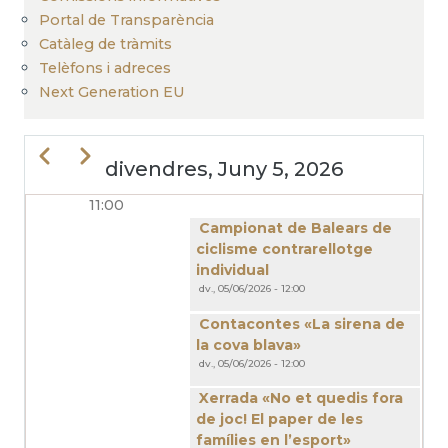
Portal de Transparència
Catàleg de tràmits
Telèfons i adreces
Next Generation EU
Previous
Next
divendres, Juny 5, 2026
11:00
PAGINACIÓ
Campionat de Balears de
ciclisme contrarellotge
individual
dv., 05/06/2026 - 12:00
Contacontes «La sirena de
la cova blava»
dv., 05/06/2026 - 12:00
Xerrada «No et quedis fora
de joc! El paper de les
famílies en l’esport»