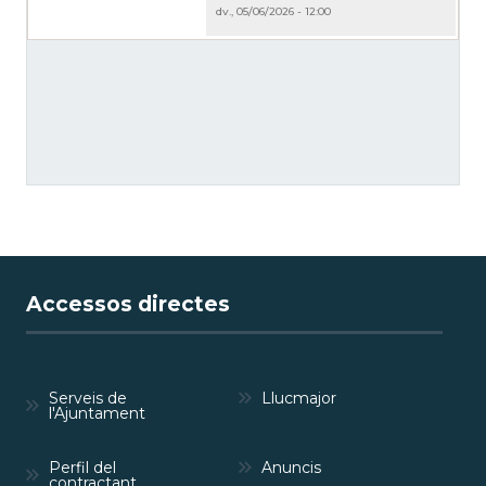
dv., 05/06/2026 - 12:00
Accessos directes
Serveis de
Llucmajor
l'Ajuntament
Perfil del
Anuncis
contractant