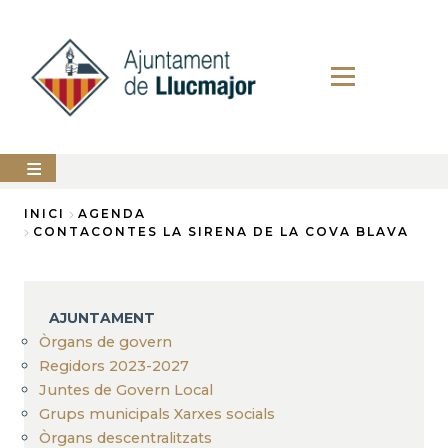
Vés
al
contingut
AJUNTAMENT
INICI
AGENDA
CONTACONTES LA SIRENA DE LA COVA BLAVA
Fil
LLUCMAJOR
d'Ariadna
SERVEIS
MUNICIPALS
AJUNTAMENT
Òrgans de govern
PERFIL
DEL
Regidors 2023-2027
CONTRACTANT
Juntes de Govern Local
Grups municipals Xarxes socials
ANUNCIS
Òrgans descentralitzats