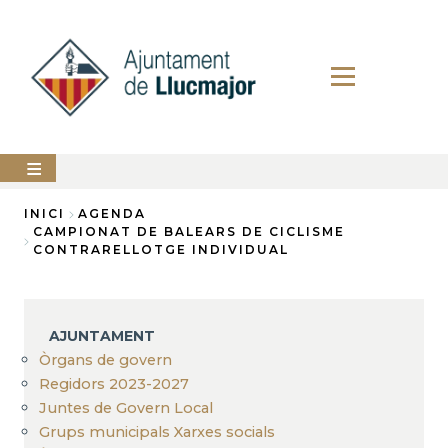
Vés
al
contingut
AJUNTAMENT
INICI
AGENDA
CAMPIONAT DE BALEARS DE CICLISME
Fil
CONTRARELLOTGE INDIVIDUAL
LLUCMAJOR
d'Ariadna
SERVEIS
MUNICIPALS
AJUNTAMENT
PERFIL
Òrgans de govern
DEL
CONTRACTANT
Regidors 2023-2027
Juntes de Govern Local
ANUNCIS
Grups municipals Xarxes socials