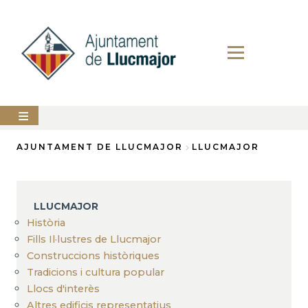
Skip
to
main
content
The
AJUNTAMENT DE LLUCMAJOR
LLUCMAJOR
city
council
Breadcrumb
LLUCMAJOR
LLUCMAJOR
Services
Història
Fills Il·lustres de Llucmajor
PERFIL
Construccions històriques
DEL
CONTRACTANT
Tradicions i cultura popular
Llocs d'interès
ANUNCIS
Altres edificis representatius