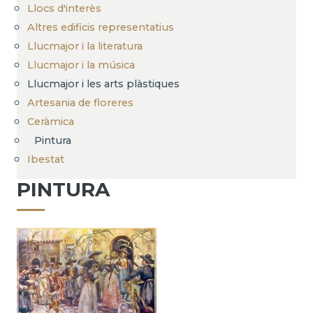
Llocs d'interès
Altres edificis representatius
Llucmajor i la literatura
Llucmajor i la música
Llucmajor i les arts plàstiques
Artesania de floreres
Ceràmica
Pintura
Ibestat
PINTURA