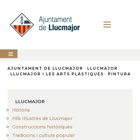
Vés
al
contingut
AJUNTAMENT
AJUNTAMENT DE LLUCMAJOR
LLUCMAJOR
LLUCMAJOR I LES ARTS PLÀSTIQUES
PINTURA
Fil
LLUCMAJOR
d'Ariadna
SERVEIS
MUNICIPALS
LLUCMAJOR
Història
PERFIL
DEL
Fills Il·lustres de Llucmajor
CONTRACTANT
Construccions històriques
ANUNCIS
Tradicions i cultura popular