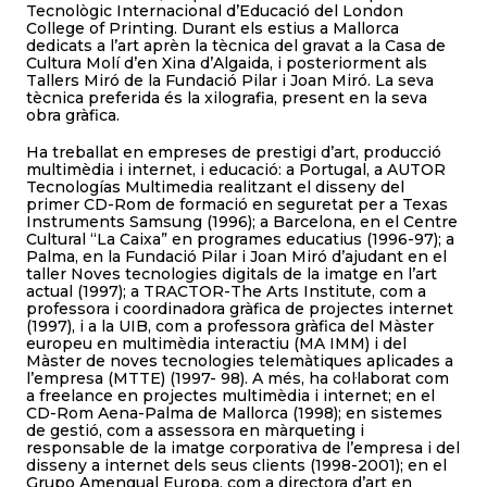
Tecnològic Internacional d’Educació del London
College of Printing. Durant els estius a Mallorca
dedicats a l’art aprèn la tècnica del gravat a la Casa de
Cultura Molí d’en Xina d’Algaida, i posteriorment als
Tallers Miró de la Fundació Pilar i Joan Miró. La seva
tècnica preferida és la xilografia, present en la seva
obra gràfica.
Ha treballat en empreses de prestigi d’art, producció
multimèdia i internet, i educació: a Portugal, a AUTOR
Tecnologías Multimedia realitzant el disseny del
primer CD-Rom de formació en seguretat per a Texas
Instruments Samsung (1996); a Barcelona, en el Centre
Cultural “La Caixa” en programes educatius (1996-97); a
Palma, en la Fundació Pilar i Joan Miró d’ajudant en el
taller Noves tecnologies digitals de la imatge en l’art
actual (1997); a TRACTOR-The Arts Institute, com a
professora i coordinadora gràfica de projectes internet
(1997), i a la UIB, com a professora gràfica del Màster
europeu en multimèdia interactiu (MA IMM) i del
Màster de noves tecnologies telemàtiques aplicades a
l’empresa (MTTE) (1997- 98). A més, ha col·laborat com
a freelance en projectes multimèdia i internet; en el
CD-Rom Aena-Palma de Mallorca (1998); en sistemes
de gestió, com a assessora en màrqueting i
responsable de la imatge corporativa de l’empresa i del
disseny a internet dels seus clients (1998-2001); en el
Grupo Amengual Europa, com a directora d’art en