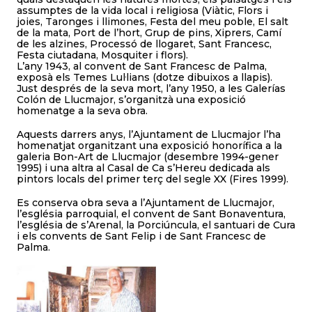
assumptes de la vida local i religiosa (Viàtic, Flors i
joies, Taronges i llimones, Festa del meu poble, El salt
de la mata, Port de l’hort, Grup de pins, Xiprers, Camí
de les alzines, Processó de llogaret, Sant Francesc,
Festa ciutadana, Mosquiter i flors).
L’any 1943, al convent de Sant Francesc de Palma,
exposà els Temes Lul·lians (dotze dibuixos a llapis).
Just després de la seva mort, l’any 1950, a les Galerías
Colón de Llucmajor, s’organitzà una exposició
homenatge a la seva obra.
Aquests darrers anys, l’Ajuntament de Llucmajor l’ha
homenatjat organitzant una exposició honorífica a la
galeria Bon-Art de Llucmajor (desembre 1994-gener
1995) i una altra al Casal de Ca s’Hereu dedicada als
pintors locals del primer terç del segle XX (Fires 1999).
Es conserva obra seva a l’Ajuntament de Llucmajor,
l’església parroquial, el convent de Sant Bonaventura,
l’església de s’Arenal, la Porciúncula, el santuari de Cura
i els convents de Sant Felip i de Sant Francesc de
Palma.