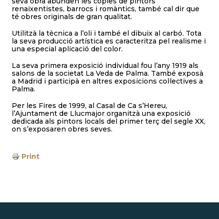
seva obra abunden les còpies de pintors
renaixentistes, barrocs i romàntics, també cal dir que
té obres originals de gran qualitat.
Utilitzà la tècnica a l’oli i també el dibuix al carbó. Tota
la seva producció artística es caracteritza pel realisme i
una especial aplicació del color.
La seva primera exposició individual fou l’any 1919 als
salons de la societat La Veda de Palma. També exposà
a Madrid i participà en altres exposicions col·lectives a
Palma.
Per les Fires de 1999, al Casal de Ca s’Hereu,
l’Ajuntament de Llucmajor organitzà una exposició
dedicada als pintors locals del primer terç del segle XX,
on s’exposaren obres seves.
Print