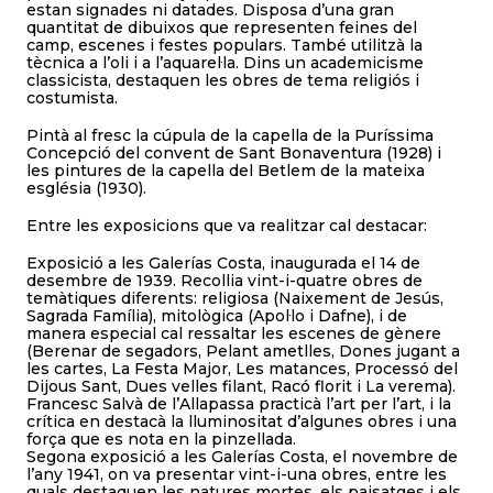
estan signades ni datades. Disposa d’una gran
quantitat de dibuixos que representen feines del
camp, escenes i festes populars. També utilitzà la
tècnica a l’oli i a l’aquarel·la. Dins un academicisme
classicista, destaquen les obres de tema religiós i
costumista.
Pintà al fresc la cúpula de la capella de la Puríssima
Concepció del convent de Sant Bonaventura (1928) i
les pintures de la capella del Betlem de la mateixa
església (1930).
Entre les exposicions que va realitzar cal destacar:
Exposició a les Galerías Costa, inaugurada el 14 de
desembre de 1939. Recollia vint-i-quatre obres de
temàtiques diferents: religiosa (Naixement de Jesús,
Sagrada Família), mitològica (Apol·lo i Dafne), i de
manera especial cal ressaltar les escenes de gènere
(Berenar de segadors, Pelant ametlles, Dones jugant a
les cartes, La Festa Major, Les matances, Processó del
Dijous Sant, Dues velles filant, Racó florit i La verema).
Francesc Salvà de l’Allapassa practicà l’art per l’art, i la
crítica en destacà la lluminositat d’algunes obres i una
força que es nota en la pinzellada.
Segona exposició a les Galerías Costa, el novembre de
l’any 1941, on va presentar vint-i-una obres, entre les
quals destaquen les natures mortes, els paisatges i els