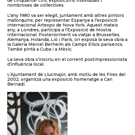
de cinquanta- cinc exposicions individuals i
nombroses de col·lectives.
L’any 1980 va ser elegit, juntament amb altres pintors
mallorquins, per representar Espanya a l’exposició
internacional Artexpo de Nova York. Aquest mateix
any, a Londres, participà a l’Exposició de Mostra
Internacional. Posteriorment va viatjar a Brussel·les,
Alemanya, Holanda, Lió i París, on exposà la seva obra a
la Galeria Mercel Berheim als Camps Elisis parisencs.
També pintà a Cuba i a Mèxic.
La seva obra s’inscriu en el corrent postimpressionista
d’influència local.
L’Ajuntament de Llucmajor, amb motiu de les Fires del
2002, organitzà una exposició homenatge a Can
Bernadí.