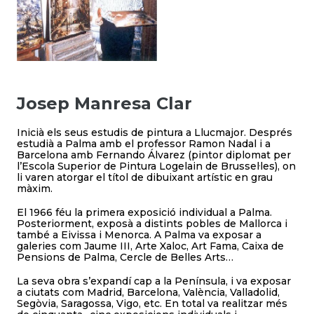
Josep Manresa Clar
Inicià els seus estudis de pintura a Llucmajor. Després
estudià a Palma amb el professor Ramon Nadal i a
Barcelona amb Fernando Álvarez (pintor diplomat per
l’Escola Superior de Pintura Logelain de Brussel·les), on
li varen atorgar el títol de dibuixant artístic en grau
màxim.
El 1966 féu la primera exposició individual a Palma.
Posteriorment, exposà a distints pobles de Mallorca i
també a Eivissa i Menorca. A Palma va exposar a
galeries com Jaume III, Arte Xaloc, Art Fama, Caixa de
Pensions de Palma, Cercle de Belles Arts…
La seva obra s’expandí cap a la Península, i va exposar
a ciutats com Madrid, Barcelona, València, Valladolid,
Segòvia, Saragossa, Vigo, etc. En total va realitzar més