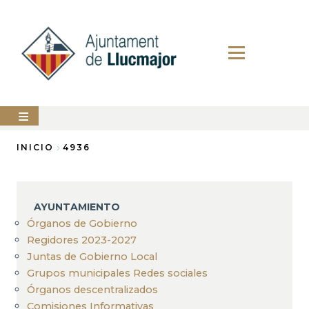
Pasar
al
contenido
principal
AYUNTAMIENTO
INICIO
4936
Sobrescribir
LLUCMAJOR
enlaces
SERVICIOS
AYUNTAMIENTO
de
MUNICIPALES
Órganos de Gobierno
ayuda
Regidores 2023-2027
PERFIL
a
DEL
Juntas de Gobierno Local
CONTRATANTE
la
Grupos municipales Redes sociales
ANUNCIOS
Órganos descentralizados
navegación
Comisiones Informativas