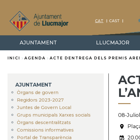
Vés
al
contingut
CAT
CAST
AJUNTAMENT
LLUCMAJOR
INICI
AGENDA
ACTE DENTREGA DELS PREMIS ARE
Fil
AC
d'Ariadna
AJUNTAMENT
L’A
Òrgans de govern
Regidors 2023-2027
Juntes de Govern Local
Grups municipals Xarxes socials
08-Julio
Òrgans descentralitzats
Plaç
Comissions informatives
Portal de Transparència
20.0