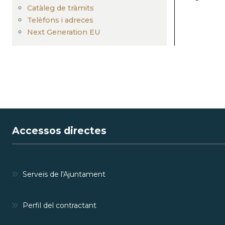
Catàleg de tràmits
Telèfons i adreces
Next Generation EU
Accessos directes
Serveis de l'Ajuntament
Perfil del contractant