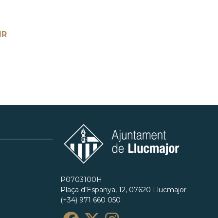
IR
P0703100H
Plaça d’Espanya, 12, 07620 Llucmajor
(+34) 971 660 050