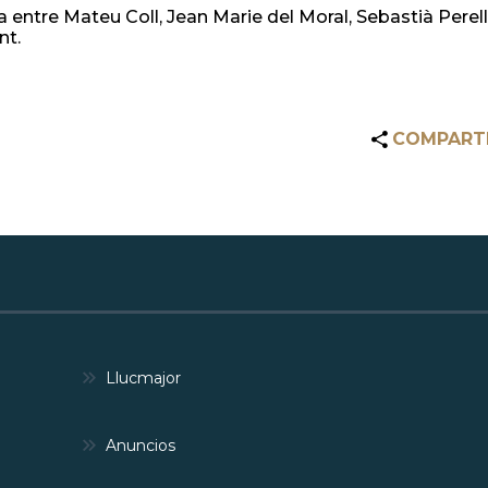
 entre Mateu Coll, Jean Marie del Moral, Sebastià Perelló
nt.
COMPART
Llucmajor
Anuncios