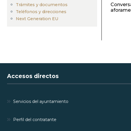
navegación
Conversa
Trámites y documentos
aforame
Teléfonos y direcciones
Next Generation EU
Accesos directos
Servicios del ayuntamiento
Perfil del contratante