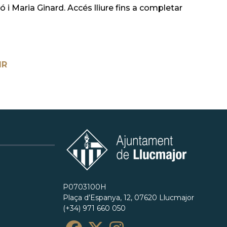
 i Maria Ginard. Accés lliure fins a completar
IR
P0703100H
Plaça d’Espanya, 12, 07620 Llucmajor
(+34) 971 660 050