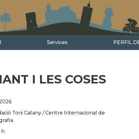
R
Services
PERFIL 
MANT I LES COSES
2026
ació Toni Catany / Centre Internacional de
grafia
 h