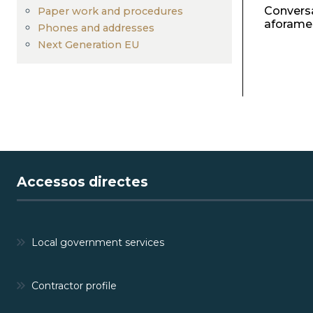
Conversa
Paper work and procedures
aforame
Phones and addresses
Next Generation EU
Accessos directes
Local government services
Contractor profile