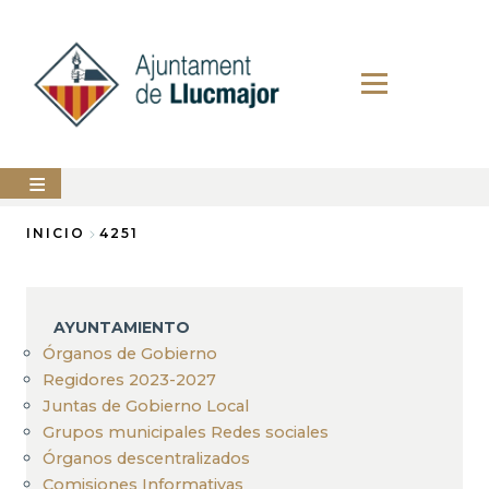
Pasar
al
contenido
principal
AYUNTAMIENTO
INICIO
4251
Sobrescribir
LLUCMAJOR
enlaces
SERVICIOS
AYUNTAMIENTO
de
MUNICIPALES
Órganos de Gobierno
ayuda
Regidores 2023-2027
PERFIL
a
DEL
Juntas de Gobierno Local
CONTRATANTE
la
Grupos municipales Redes sociales
ANUNCIOS
Órganos descentralizados
navegación
Comisiones Informativas