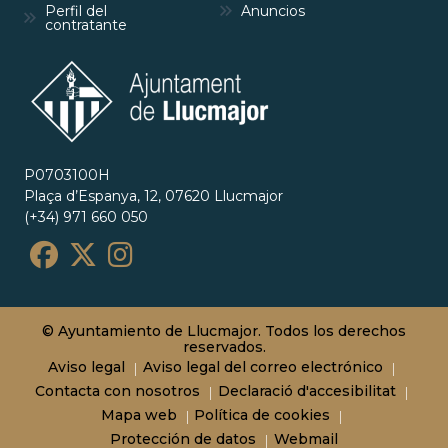
Perfil del
Anuncios
contratante
P0703100H
Plaça d’Espanya, 12, 07620 Llucmajor
(+34) 971 660 050
© Ayuntamiento de Llucmajor. Todos los derechos
reservados.
Aviso legal
Aviso legal del correo electrónico
Contacta con nosotros
Declaració d'accesibilitat
Mapa web
Política de cookies
Protección de datos
Webmail