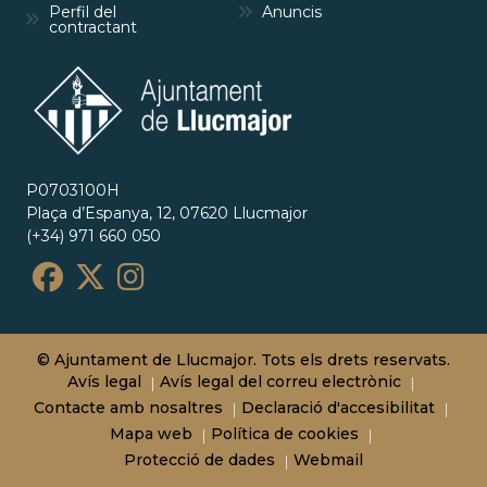
Perfil del
Anuncis
contractant
P0703100H
Plaça d’Espanya, 12, 07620 Llucmajor
(+34) 971 660 050
© Ajuntament de Llucmajor. Tots els drets reservats.
Avís legal
Avís legal del correu electrònic
Contacte amb nosaltres
Declaració d'accesibilitat
Mapa web
Política de cookies
Protecció de dades
Webmail