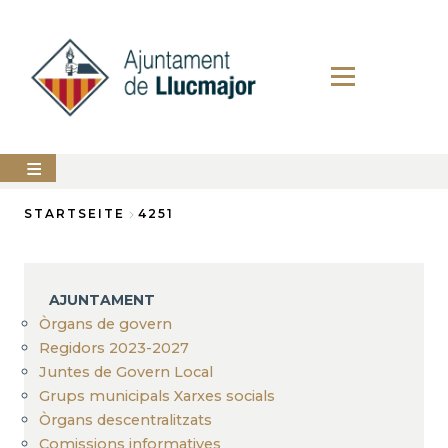
Direkt
zum
Inhalt
AJUNTAMENT
STARTSEITE
4251
Breadcrumb
LLUCMAJOR
SERVEIS
AJUNTAMENT
MUNICIPALS
Òrgans de govern
Regidors 2023-2027
PERFIL
DEL
Juntes de Govern Local
CONTRACTANT
Grups municipals Xarxes socials
ANUNCIS
Òrgans descentralitzats
Comissions informatives