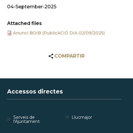
04-September-2025
Attached files
Anunci BOIB (PublicACIÓ DIA 02/09/2025)
COMPARTIR
Accessos directes
Serveis de
Llucmajor
l'Ajuntament