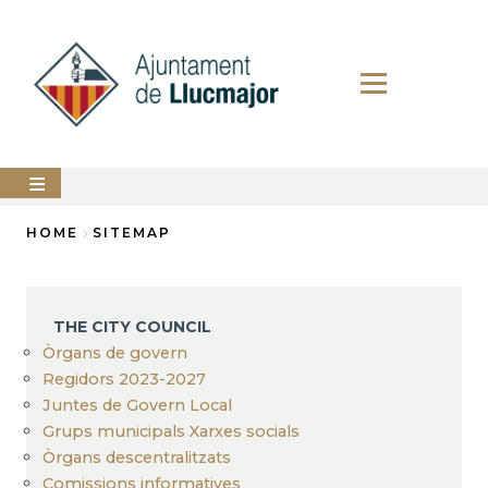
Skip
to
main
content
The
HOME
SITEMAP
city
council
Breadcrumb
LLUCMAJOR
THE CITY COUNCIL
Services
Òrgans de govern
Regidors 2023-2027
PERFIL
Juntes de Govern Local
DEL
CONTRACTANT
Grups municipals Xarxes socials
Òrgans descentralitzats
ANUNCIS
Comissions informatives