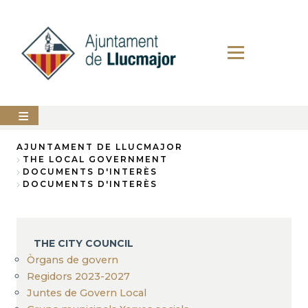
Skip
to
main
content
The
AJUNTAMENT DE LLUCMAJOR
city
THE LOCAL GOVERNMENT
council
Breadcrumb
DOCUMENTS D'INTERÈS
DOCUMENTS D'INTERÈS
LLUCMAJOR
Services
THE CITY COUNCIL
PERFIL
DEL
Òrgans de govern
CONTRACTANT
Regidors 2023-2027
Juntes de Govern Local
ANUNCIS