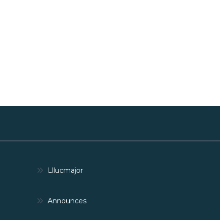
Lllucmajor
Announces