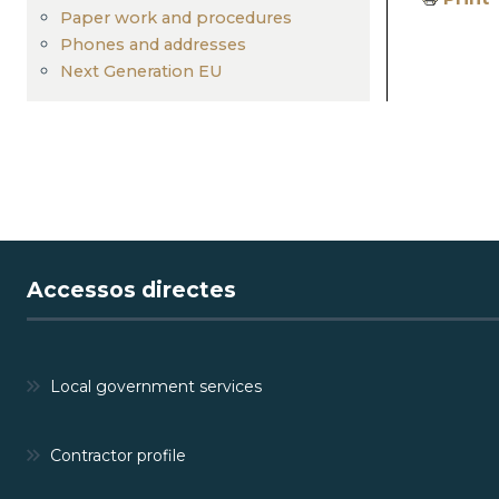
Paper work and procedures
Phones and addresses
Next Generation EU
Accessos directes
Local government services
Contractor profile