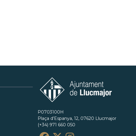
P0703100H
Plaça d’Espanya, 12, 07620 Llucmajor
(+34) 971 660 050