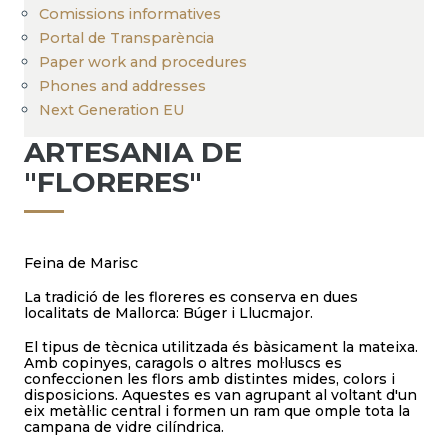
Comissions informatives
Portal de Transparència
Paper work and procedures
Phones and addresses
Next Generation EU
ARTESANIA DE
"FLORERES"
Feina de Marisc
La tradició de les floreres es conserva en dues
localitats de Mallorca: Búger i Llucmajor.
El tipus de tècnica utilitzada és bàsicament la mateixa.
Amb copinyes, caragols o altres mol·luscs es
confeccionen les flors amb distintes mides, colors i
disposicions. Aquestes es van agrupant al voltant d'un
eix metàl·lic central i formen un ram que omple tota la
campana de vidre cilíndrica.