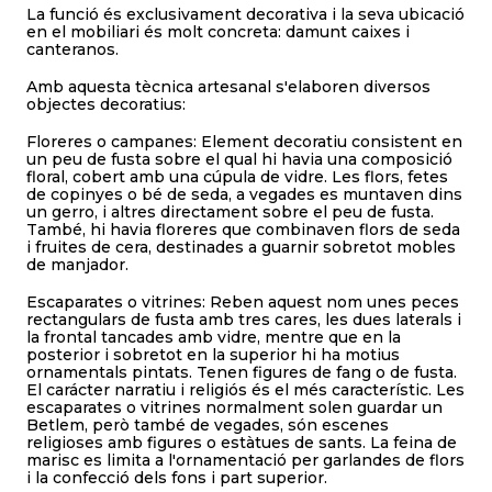
La funció és exclusivament decorativa i la seva ubicació
en el mobiliari és molt concreta: damunt caixes i
canteranos.
Amb aquesta tècnica artesanal s'elaboren diversos
objectes decoratius:
Floreres o campanes: Element decoratiu consistent en
un peu de fusta sobre el qual hi havia una composició
floral, cobert amb una cúpula de vidre. Les flors, fetes
de copinyes o bé de seda, a vegades es muntaven dins
un gerro, i altres directament sobre el peu de fusta.
També, hi havia floreres que combinaven flors de seda
i fruites de cera, destinades a guarnir sobretot mobles
de manjador.
Escaparates o vitrines: Reben aquest nom unes peces
rectangulars de fusta amb tres cares, les dues laterals i
la frontal tancades amb vidre, mentre que en la
posterior i sobretot en la superior hi ha motius
ornamentals pintats. Tenen figures de fang o de fusta.
El carácter narratiu i religiós és el més característic. Les
escaparates o vitrines normalment solen guardar un
Betlem, però també de vegades, són escenes
religioses amb figures o estàtues de sants. La feina de
marisc es limita a l'ornamentació per garlandes de flors
i la confecció dels fons i part superior.