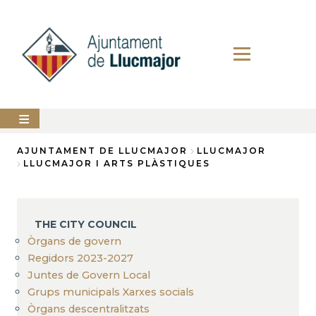
Skip
to
main
content
The
AJUNTAMENT DE LLUCMAJOR
LLUCMAJOR
city
LLUCMAJOR I ARTS PLÀSTIQUES
council
Breadcrumb
LLUCMAJOR
THE CITY COUNCIL
Services
Òrgans de govern
PERFIL
Regidors 2023-2027
DEL
Juntes de Govern Local
CONTRACTANT
Grups municipals Xarxes socials
ANUNCIS
Òrgans descentralitzats