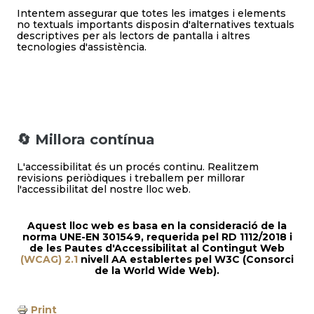
Intentem assegurar que totes les imatges i elements
no textuals importants disposin d'alternatives textuals
descriptives per als lectors de pantalla i altres
tecnologies d'assistència.
🔄 Millora contínua
L'accessibilitat és un procés continu. Realitzem
revisions periòdiques i treballem per millorar
l'accessibilitat del nostre lloc web.
Aquest lloc web es basa en la consideració de la
norma UNE-EN 301549, requerida pel RD 1112/2018
i
de les Pautes d'Accessibilitat al Contingut Web
(WCAG) 2.1
nivell AA establertes pel W3C (Consorci
de la World Wide Web)​.
Print