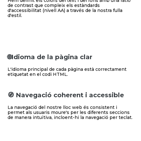
Hem definit els colors del text i del fons amb una ràtio
de contrast que compleix els estàndards
d'accessibilitat (nivell AA) a través de la nostra fulla
d'estil.
🌐Idioma de la pàgina clar
L'idioma principal de cada pàgina està correctament
etiquetat en el codi HTML.
🧭 Navegació coherent i accessible
La navegació del nostre lloc web és consistent i
permet als usuaris moure's per les diferents seccions
de manera intuïtiva, incloent-hi la navegació per teclat.