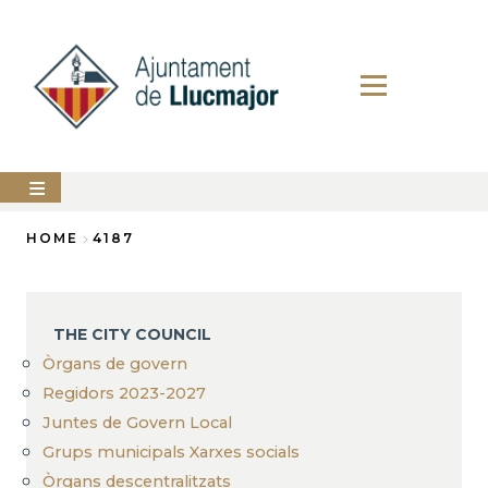
Skip
to
main
content
The
HOME
4187
city
council
Breadcrumb
LLUCMAJOR
THE CITY COUNCIL
Services
Òrgans de govern
Regidors 2023-2027
PERFIL
DEL
Juntes de Govern Local
CONTRACTANT
Grups municipals Xarxes socials
ANUNCIS
Òrgans descentralitzats