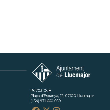
P0703100H
Plaça d’Espanya, 12, 07620 Llucmajor
(+34) 971 660 050