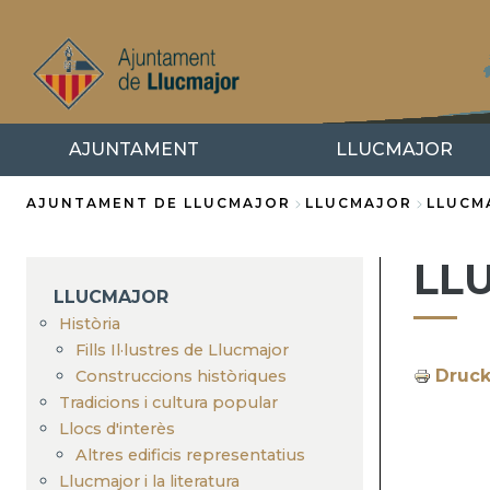
Direkt
zum
Inhalt
AJUNTAMENT
LLUCMAJOR
AJUNTAMENT DE LLUCMAJOR
LLUCMAJOR
LLUCMA
Breadcrumb
LL
LLUCMAJOR
Història
Fills Il·lustres de Llucmajor
Druc
Construccions històriques
Tradicions i cultura popular
Llocs d'interès
Altres edificis representatius
Llucmajor i la literatura