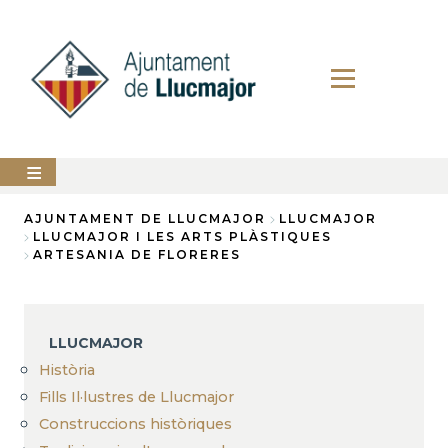
Direkt
zum
Inhalt
AJUNTAMENT
AJUNTAMENT DE LLUCMAJOR
LLUCMAJOR
LLUCMAJOR I LES ARTS PLÀSTIQUES
Breadcrumb
ARTESANIA DE FLORERES
LLUCMAJOR
SERVEIS
MUNICIPALS
LLUCMAJOR
PERFIL
DEL
Història
CONTRACTANT
Fills Il·lustres de Llucmajor
Construccions històriques
ANUNCIS