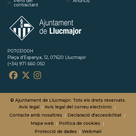
Perfil del
Anuncis
contractant
P0703100H
Plaça d’Espanya, 12, 07620 Llucmajor
(+34) 971 660 050
© Ajuntament de Llucmajor. Tots els drets reservats.
Avís legal
Avís legal del correu electrònic
Contacte amb nosaltres
Declaració d'accesibilitat
Mapa web
Política de cookies
Protecció de dades
Webmail