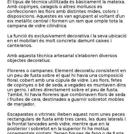
El tipus de tècnica utilitzada és bàsicament la mateixa.
Amb copinyes, caragols o altres mol·luscs es
confeccionen les flors amb distintes mides, colors i
disposicions. Aquestes es van agrupant al voltant d’un
eix metàl·lic central i formen un ram que omple tota la
campana de vidre cilíndrica.
La funció és exclusivament decorativa i la seva ubicació
en el mobiliari és molt concreta: damunt caixes i
canteranos.
Amb aquesta tècnica artesanal s’elaboren diversos
objectes decoratius:
Floreres o campanes: Element decoratiu consistent en
un peu de fusta sobre el qual hi havia una composició
floral, cobert amb una cúpula de vidre. Les flors, fetes
de copinyes o bé de seda, a vegades es muntaven dins
un gerro, i altres directament sobre el peu de fusta.
També, hi havia floreres que combinaven flors de seda
i fruites de cera, destinades a guarnir sobretot mobles
de manjador.
Escaparates o vitrines: Reben aquest nom unes peces
rectangulars de fusta amb tres cares, les dues laterals i
la frontal tancades amb vidre, mentre que en la
posterior i sobretot en la superior hi ha motius
ornamentals pintats. Tenen figures de fang o de fusta.