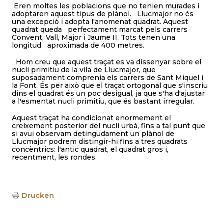
Eren moltes les poblacions que no tenien murades i
adoptaren aquest tipus de plànol. Llucmajor no és
una excepció i adopta l'anomenat quadrat. Aquest
quadrat queda perfectament marcat pels carrers
Convent, Vall, Major i Jaume II. Tots tenen una
longitud aproximada de 400 metres.
Hom creu que aquest traçat es va dissenyar sobre el
nucli primitiu de la vila de Llucmajor, que
suposadament comprenia els carrers de Sant Miquel i
la Font. És per això que el traçat ortogonal que s'inscriu
dins el quadrat és un poc desigual, ja que s'ha d'ajustar
a l'esmentat nucli primitiu, que és bastant irregular.
Aquest traçat ha condicionat enormement el
creixement posterior del nucli urbà, fins a tal punt que
si avui observam detingudament un plànol de
Llucmajor podrem distingir-hi fins a tres quadrats
concèntrics: l'antic quadrat, el quadrat gros i,
recentment, les rondes.
Drucken