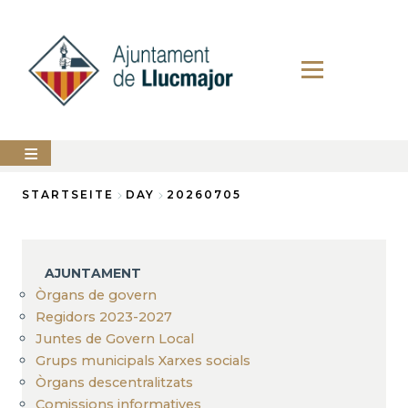
Direkt
zum
Inhalt
AJUNTAMENT
STARTSEITE
DAY
20260705
Breadcrumb
LLUCMAJOR
SERVEIS
AJUNTAMENT
MUNICIPALS
Òrgans de govern
Regidors 2023-2027
PERFIL
DEL
Juntes de Govern Local
CONTRACTANT
Grups municipals Xarxes socials
ANUNCIS
Òrgans descentralitzats
Comissions informatives