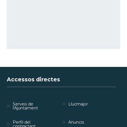
Accessos directes
Serveis de
Llucmajor
l'Ajuntament
Perfil del
Anuncis
contractant