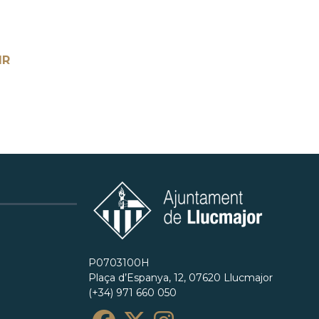
IR
P0703100H
Plaça d’Espanya, 12, 07620 Llucmajor
(+34) 971 660 050