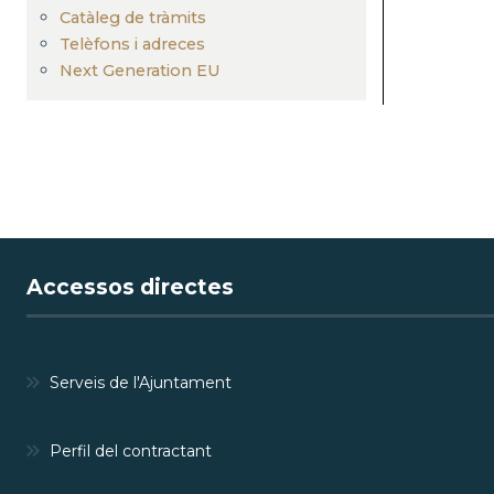
Catàleg de tràmits
Telèfons i adreces
Next Generation EU
Accessos directes
Serveis de l'Ajuntament
Perfil del contractant