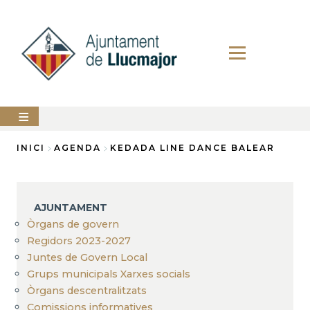
Vés
al
contingut
AJUNTAMENT
INICI
AGENDA
KEDADA LINE DANCE BALEAR
Fil
LLUCMAJOR
d'Ariadna
SERVEIS
AJUNTAMENT
MUNICIPALS
Òrgans de govern
Regidors 2023-2027
PERFIL
DEL
Juntes de Govern Local
CONTRACTANT
Grups municipals Xarxes socials
ANUNCIS
Òrgans descentralitzats
Comissions informatives