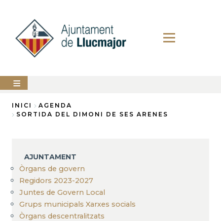
Vés
al
contingut
AJUNTAMENT
INICI
AGENDA
SORTIDA DEL DIMONI DE SES ARENES
Fil
LLUCMAJOR
d'Ariadna
SERVEIS
MUNICIPALS
AJUNTAMENT
Òrgans de govern
PERFIL
DEL
Regidors 2023-2027
CONTRACTANT
Juntes de Govern Local
Grups municipals Xarxes socials
ANUNCIS
Òrgans descentralitzats