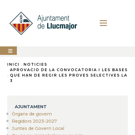
Vés
al
contingut
AJUNTAMENT
INICI
NOTICIES
APROVACIO DE LA CONVOCATORIA I LES BASES
Fil
QUE HAN DE REGIR LES PROVES SELECTIVES LA
LLUCMAJOR
3
d'Ariadna
SERVEIS
MUNICIPALS
PERFIL
AJUNTAMENT
DEL
CONTRACTANT
Òrgans de govern
Regidors 2023-2027
ANUNCIS
Juntes de Govern Local