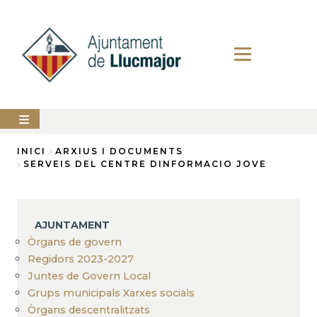
Vés
al
contingut
AJUNTAMENT
INICI
ARXIUS I DOCUMENTS
SERVEIS DEL CENTRE DINFORMACIO JOVE
Fil
LLUCMAJOR
d'Ariadna
SERVEIS
MUNICIPALS
AJUNTAMENT
Òrgans de govern
PERFIL
DEL
Regidors 2023-2027
CONTRACTANT
Juntes de Govern Local
Grups municipals Xarxes socials
ANUNCIS
Òrgans descentralitzats