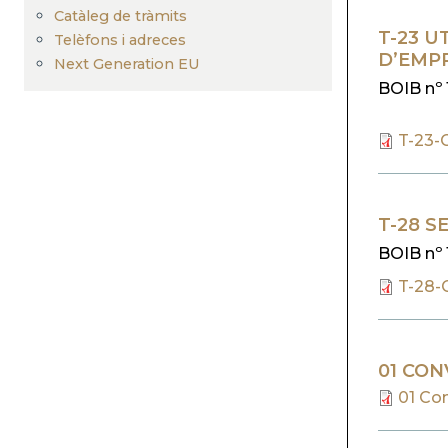
Catàleg de tràmits
T-23 U
Telèfons i adreces
D’EMP
Next Generation EU
BOIB nº 
T-23-
T-28 S
BOIB nº 
T-28-
01 CON
01 Con