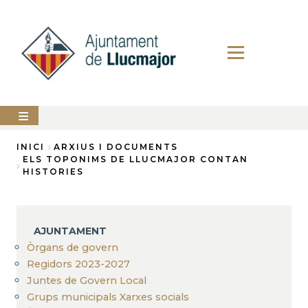
Vés
al
contingut
AJUNTAMENT
INICI
ARXIUS I DOCUMENTS
ELS TOPONIMS DE LLUCMAJOR CONTAN
Fil
HISTORIES
LLUCMAJOR
d'Ariadna
SERVEIS
MUNICIPALS
AJUNTAMENT
PERFIL
Òrgans de govern
DEL
CONTRACTANT
Regidors 2023-2027
Juntes de Govern Local
ANUNCIS
Grups municipals Xarxes socials