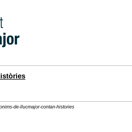
istòries
ponims-de-llucmajor-contan-histories