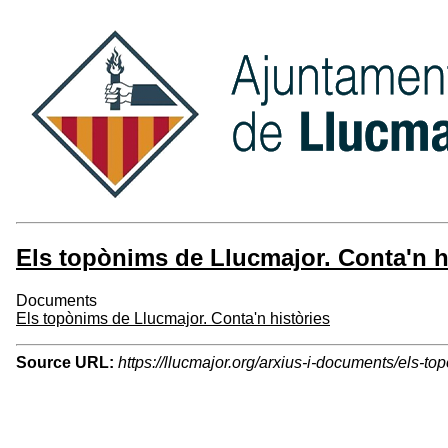
Els topònims de Llucmajor. Conta'n h
Documents
Els topònims de Llucmajor. Conta'n històries
Source URL:
https://llucmajor.org/arxius-i-documents/els-to