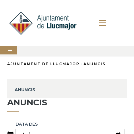
Vés
al
contingut
AJUNTAMENT
AJUNTAMENT DE LLUCMAJOR
ANUNCIS
Fil
LLUCMAJOR
d'Ariadna
SERVEIS
ANUNCIS
MUNICIPALS
ANUNCIS
PERFIL
DEL
CONTRACTANT
DATA DES
ANUNCIS