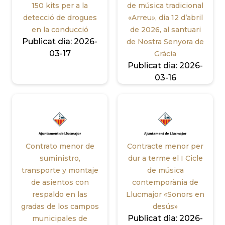
150 kits per a la
de música tradicional
detecció de drogues
«Arreu», dia 12 d’abril
en la conducció
de 2026, al santuari
Publicat dia:
2026-
de Nostra Senyora de
03-17
Gràcia
Publicat dia:
2026-
03-16
Contrato menor de
Contracte menor per
suministro,
dur a terme el I Cicle
transporte y montaje
de música
de asientos con
contemporània de
respaldo en las
Llucmajor «Sonors en
gradas de los campos
desús»
Publicat dia:
2026-
municipales de