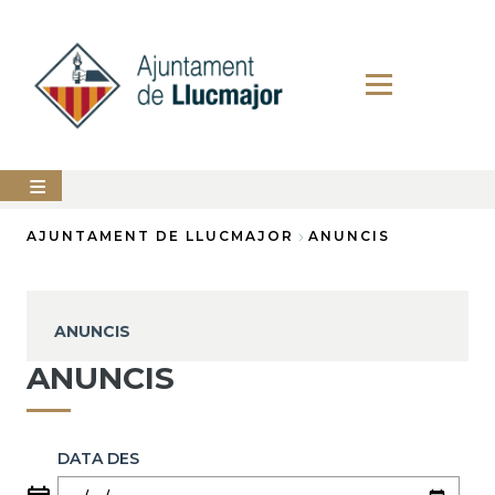
Vés
al
contingut
AJUNTAMENT
AJUNTAMENT DE LLUCMAJOR
ANUNCIS
Fil
LLUCMAJOR
d'Ariadna
SERVEIS
ANUNCIS
MUNICIPALS
ANUNCIS
PERFIL
DEL
CONTRACTANT
DATA DES
ANUNCIS