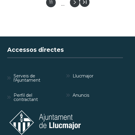
Pàgina
11
…
Accessos directes
Serveis de
Llucmajor
l'Ajuntament
Perfil del
Anuncis
contractant