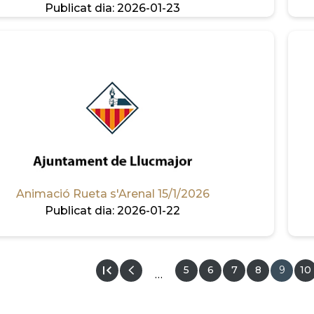
Publicat dia:
2026-01-23
Animació Rueta s'Arenal 15/1/2026
Publicat dia:
2026-01-22
Pàgina
5
Pàgina
6
Pàgina
7
Pàgina
8
Pàgina
9
Pà
10
…
actual
ACIÓ