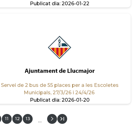
Publicat dia:
2026-01-22
Servei de 2 bus de 55 places per a les Escoletes
Municipals, 27/3/26 i 24/4/26
Publicat dia:
2026-01-20
gina
Pàgina
11
Pàgina
12
Pàgina
13
…