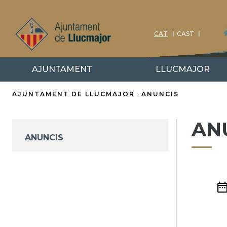
Vés
al
contingut
CAT
CAST
AJUNTAMENT
LLUCMAJOR
AJUNTAMENT DE LLUCMAJOR
ANUNCIS
Fil
AN
d'Ariadna
ANUNCIS